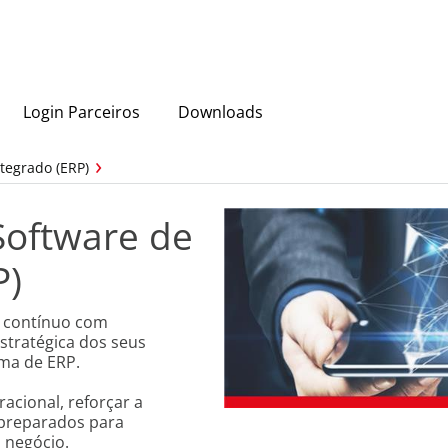
Login Parceiros
Downloads
tegrado (ERP)
Software de
P)
o contínuo com
stratégica dos seus
ma de ERP.
acional, reforçar a
 preparados para
 negócio.