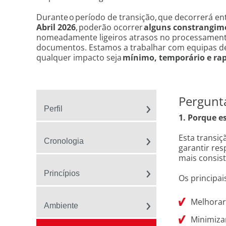
Durante o período de transição, que decorrerá en
Abril 2026
, poderão ocorrer
alguns constrangim
nomeadamente ligeiros atrasos no processamen
documentos. Estamos a trabalhar com equipas de
qualquer impacto seja
mínimo, temporário e ra
Pergunt
Perfil
1. Porque e
Esta transiç
Cronologia
garantir res
mais consis
Princípios
Os principai
Melhorar
Ambiente
Minimiza