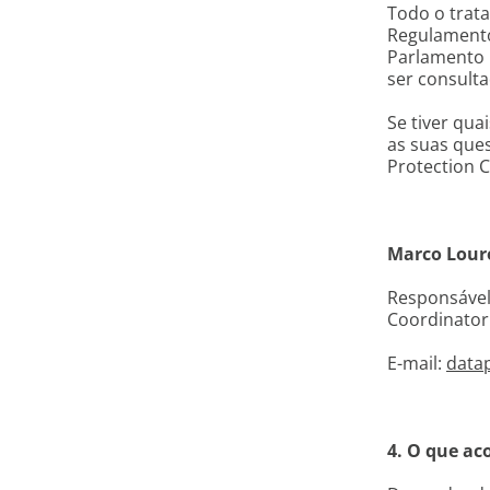
Todo o trat
Regulamento
Parlamento 
ser consulta
Se tiver qua
as suas que
Protection 
Marco Lour
Responsável
Coordinato
E-mail:
datap
4. O que ac