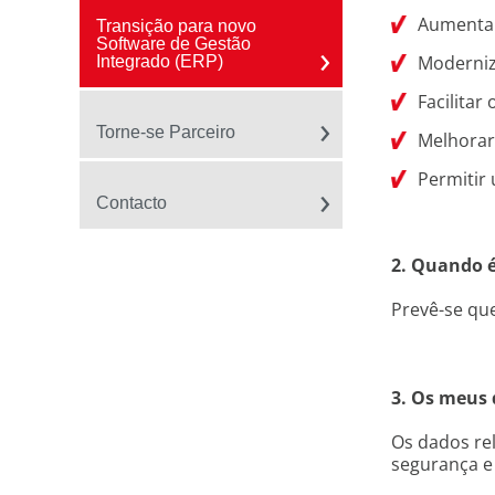
Aumentar 
Transição para novo
Software de Gestão
Moderniz
Integrado (ERP)
Facilitar
Torne-se Parceiro
Melhorar
Permitir
Contacto
2. Quando é
Prevê-se que
3. Os meus 
Os dados rel
segurança e 