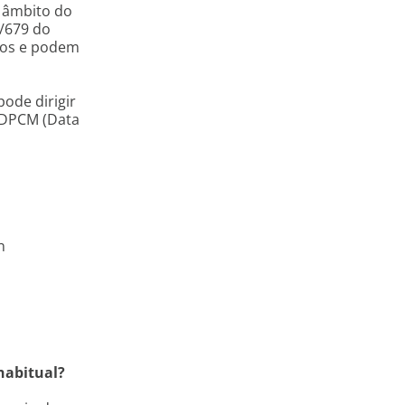
 âmbito do
/679 do
itos e podem
ode dirigir
 DPCM (Data
n
habitual?