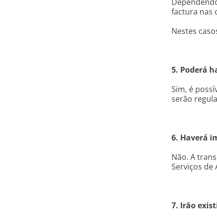
Dependendo 
factura nas 
Nestes casos
5. Poderá h
Sim, é possí
serão regula
6. Haverá i
Não. A tran
Serviços de 
7. Irão exi