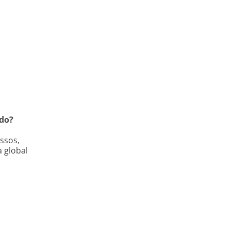
ado?
ssos,
 global