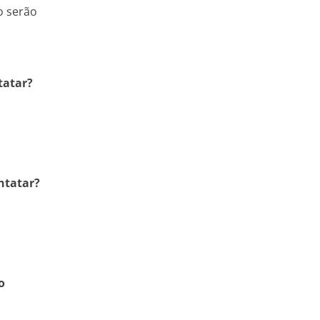
o serão
tatar?
ntatar?
o