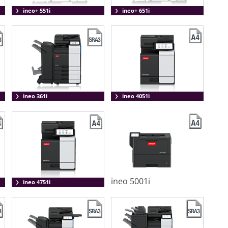
ineo+ 551i
ineo+ 651i
ineo 361i
ineo 4051i
ineo 5001i
ineo 4751i