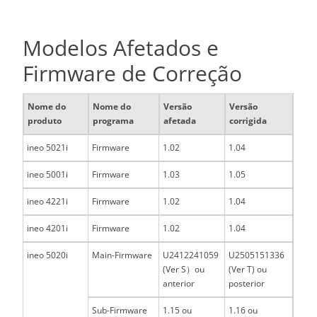
Modelos Afetados e
Firmware de Correção
Nome do
Nome do
Versão
Versão
produto
programa
afetada
corrigida
ineo 5021i
Firmware
1.02
1.04
ineo 5001i
Firmware
1.03
1.05
ineo 4221i
Firmware
1.02
1.04
ineo 4201i
Firmware
1.02
1.04
ineo 5020i
Main-Firmware
U2412241059
U2505151336
(Ver S）ou
(Ver T) ou
anterior
posterior
Sub-Firmware
1.15 ou
1.16 ou