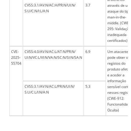
CVSS:3.1/AV:N/AC:H/PR:N/UI:N/
3.7
através de um
S:U/C:N/I:L/A:N
ataque do tipo
man-in-the-
middle. (CWE-
295: Validaçã
inadequada d
certificados)
CVE-
CVSS:4.0/AV:N/AC:L/AT:N/PR:N/
6.9
Um atacante
2025-
UI:N/VC:L/VI:N/VA:N/SC:N/SI:N/SA:N
pode obter os
55704
registos do
produto afeta
e aceder a
informação
CVSS:3.1/AV:N/AC:L/PR:N/UI:N/
5.3
sensível conti
S:U/C:L/I:N/A:N
nesses registo
(CWE-912:
Funcionalidad
Oculta)