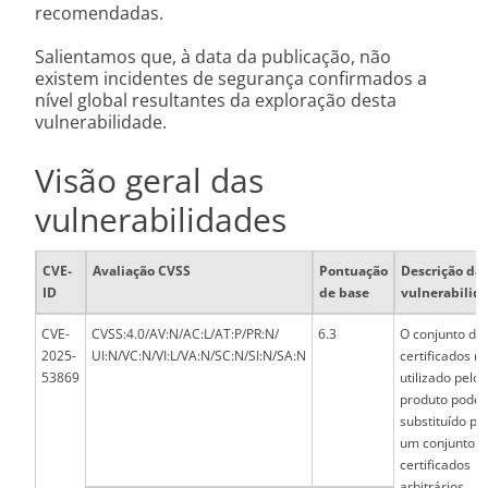
recomendadas.
Salientamos que, à data da publicação, não
existem incidentes de segurança confirmados a
nível global resultantes da exploração desta
vulnerabilidade.
Visão geral das
vulnerabilidades
CVE-
Avaliação CVSS
Pontuação
Descrição da
ID
de base
vulnerabilid
CVE-
CVSS:4.0/AV:N/AC:L/AT:P/PR:N/
6.3
O conjunto de
2025-
UI:N/VC:N/VI:L/VA:N/SC:N/SI:N/SA:N
certificados ra
53869
utilizado pelo
produto pode 
substituído po
um conjunto d
certificados
arbitrários