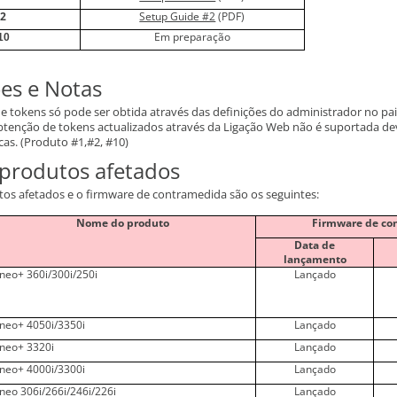
2
Setup Guide #2
(PDF)
＃
Em preparação
10
es e Notas
de tokens só pode ser obtida através das definições do administrador no pa
obtenção de tokens actualizados através da Ligação Web não é suportada de
cas. (Produto #1,#2, #10)
 produtos afetados
utos afetados e o firmware de contramedida são os seguintes:
Nome do produto
Firmware de co
Data de
lançamento
ineo+ 360i/300i/250i
Lançado
ineo+ 4050i/3350i
Lançado
ineo+ 3320i
Lançado
ineo+ 4000i/3300i
Lançado
ineo 306i/266i/246i/226i
Lançado