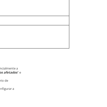
encialmente a
os afetados
" e
rio de
onfigurar a