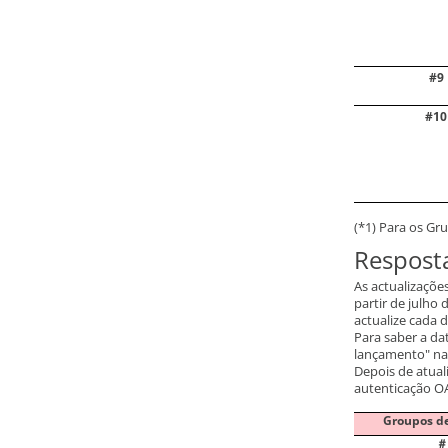
#9
#10
(*1) Para os Gr
Respost
As actualizaçõe
partir de julho
actualize cada 
Para saber a da
lançamento" na
Depois de atual
autenticação OA
Groupos d