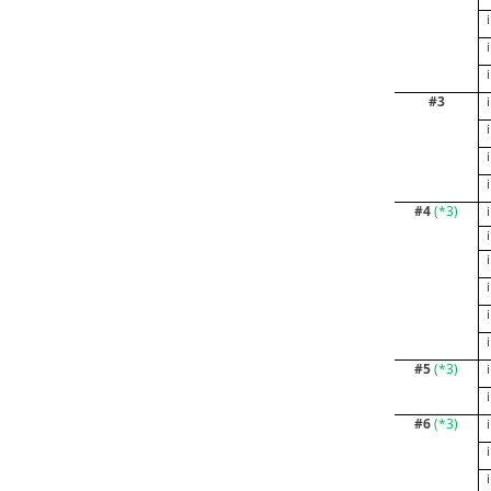
#3
#4
(
*3
)
#5
(
*3
)
#6
(
*3
)