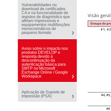
Vulnerabilidades no
download de certificados
CA e na funcionalidade de
Visão geral
registos de diagnóstico que
afetam impressoras e
Groupo de pr
equipamentos multifunções
monocromáticos de
1,
2
＃
＃
pequeno formato
Aviso sobre o impacto nos
produtos DEVELOP e
resposta devido à
descontinuação da
autenticação básica para
SMTP no Microsoft
Exchange Online / Google
Workspace
Aplicação de Suporte de
#4, #5,
Impressão (PSA)
#6