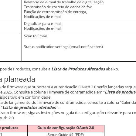
Relatório de e-mail do trabalho de digitalização,
Transmissão de correio de dados de fax,
Função de retransmissão de entrega,
Notificações de e-mail
Digitalizar para e-mail,
Notificações de e-mail
Scan to Email,
Status notification settings (email notifications)
upos de Produtos, consulte a
Lista de Produtos Afetados
abaixo.
a planeada
s de firmware que suportam a autenticação OAuth 2.0 serão lançadas sequ
 de 2025. Consulte a coluna Firmware de contramedida em "
Lista de produt
dispositivo em conformidade.
ta de lançamento do firmware de contramedida, consulte a coluna "Calendá
 "
Lista de produtos afetados
".
izar o firmware, siga as instruções no guia de configuração relevante para c
uth 2.0.
e produtos
Guia de configuração OAuth 2.0
1
Setup Guide #1
(PDF)
＃