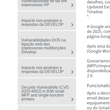
Vulnerabilidade de fax em
detalhes, co
impressoras HP
Updated Exc
Timeline
”.
Impacto nos produtos e
respostas da DEVELOP
A Google anu
de 2025, com
página
Goog
Vulnerabilidades DOS na
ligação web das
Após esta da
impressoras multifunções
(Google Wor
Develop
Gostaríamos
(MFPs/impre
Impacto nos produtos e
disponibili
respostas da DEVELOP
2.0.
Funcionali
Security Vulnerability (CVE-
2025-8452) in B/W small
Após a desco
MFP and single-function
email deixar
printers
equipamento
ou do Gmail