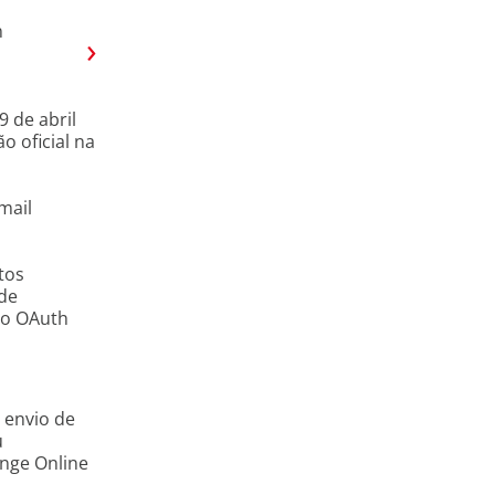
n
 de abril
o oficial na
mail
tos
de
ão OAuth
 envio de
u
ange Online