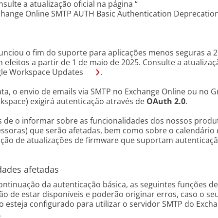
nsulte a atualização oficial na página “
hange Online SMTP AUTH Basic Authentication Deprecatio
nciou o fim do suporte para aplicações menos seguras a 29
 efeitos a partir de 1 de maio de 2025. Consulte a atualizaçã
le Workspace Updates
.
ta, o envio de emails via SMTP no Exchange Online ou no G
kspace) exigirá autenticação através de
OAuth 2.0
.
 de o informar sobre as funcionalidades dos nossos produ
ssoras) que serão afetadas, bem como sobre o calendário 
zação de atualizações de firmware que suportam autenticaç
dades afetadas
ntinuação da autenticação básica, as seguintes funções de
ão de estar disponíveis e poderão originar erros, caso o se
 esteja configurado para utilizar o servidor SMTP do Exch
.