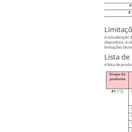
＃
Limitaçõ
A actualização 
dispositivo. A 
limitações técni
Lista de
A lista de prod
Grupo de
produtos
#1
(
*2
)