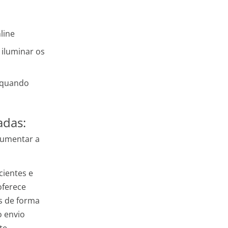
line
 iluminar os
s quando
adas:
aumentar a
cientes e
oferece
is de forma
o envio