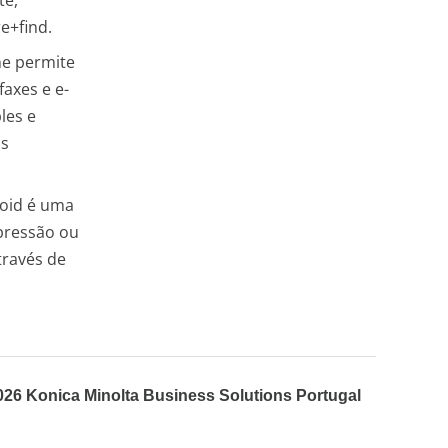
te,
e+find.
he permite
axes e e-
les e
as
roid é uma
pressão ou
través de
026 Konica Minolta Business Solutions Portugal