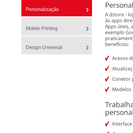
Personal
Personalização
A dstore - l
às apps dir
Apps úteis, 
Mobile Printing
exemplo Goo
praticament
benefícios:
Design Universal
Acesso di
Atualiza
Conetor 
Modelos d
Trabalha
personal
Interface