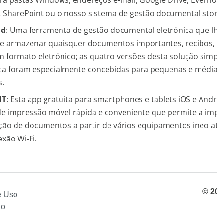
ra pastas Windows, endereços e-mail, Google Drive, Everno
t SharePoint ou o nosso sistema de gestão documental stor
nd
: Uma ferramenta de gestão documental eletrónica que l
 e armazenar quaisquer documentos importantes, recibos, f
m formato eletrónico; as quatro versões desta solução simp
a foram especialmente concebidas para pequenas e médi
s.
NT
: Esta app gratuita para smartphones e tablets iOS e And
de impressão móvel rápida e conveniente que permite a im
zação de documentos a partir de vários equipamentos ineo a
xão Wi-Fi.
© 2
e Uso
ão