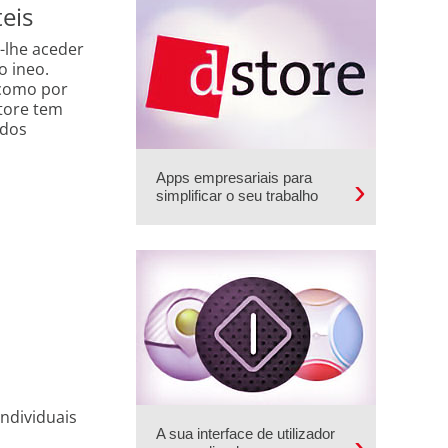
eis
-lhe aceder
o ineo.
 como por
tore tem
 dos
Apps empresariais para
simplificar o seu trabalho
individuais
A sua interface de utilizador