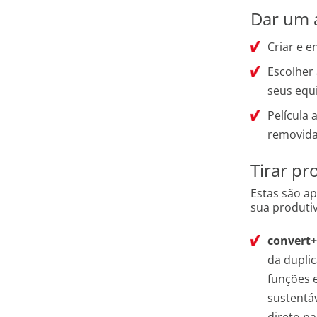
Dar um 
Criar e e
Escolher
seus equ
Película 
removid
Tirar pr
Estas são a
sua produti
convert
da dupli
funções e
sustentáv