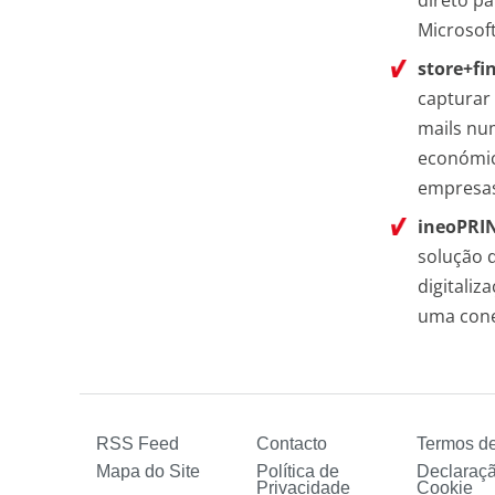
direto pa
Microsof
store+fi
capturar
mails nu
económic
empresa
ineoPRI
solução 
digitali
uma cone
RSS Feed
Contacto
Termos d
Mapa do Site
Política de
Declaraç
Privacidade
Cookie