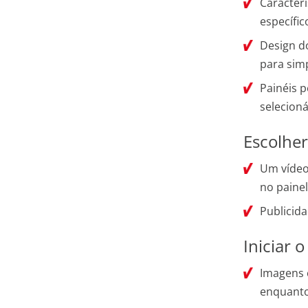
Caracterí
específic
Design do
para simp
Painéis 
selecion
Escolher
Um vídeo
no paine
Publicida
Iniciar 
Imagens 
enquanto