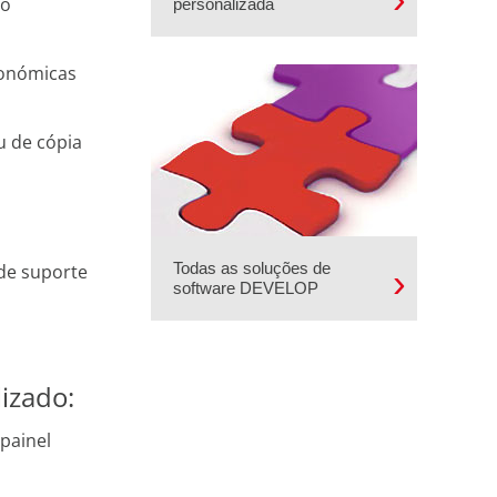
ho
personalizada
conómicas
u de cópia
Todas as soluções de
de suporte
software DEVELOP
izado:
painel