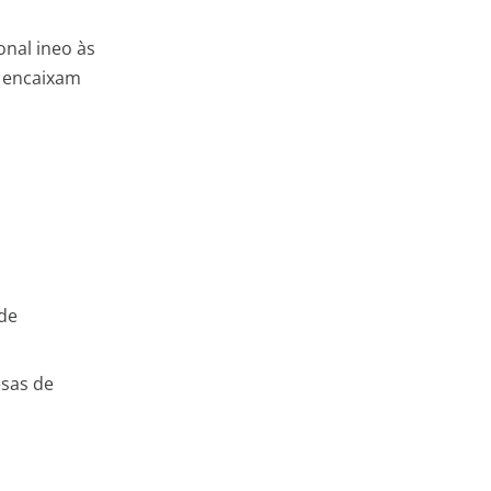
onal ineo às
e encaixam
o
de
esas de