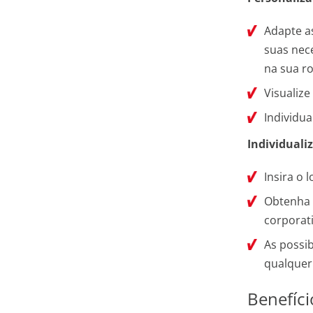
Adapte as
suas nece
na sua ro
Visualize
Individua
Individuali
Insira o 
Obtenha 
corporat
As possib
qualquer
Benefíci