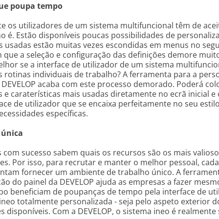
ue poupa tempo
 os utilizadores de um sistema multifuncional têm de acei
 é. Estão disponíveis poucas possibilidades de personaliz
s usadas estão muitas vezes escondidas em menus no segu
 que a seleção e configuração das definições demore muit
lhor se a interface de utilizador de um sistema multifuncio
 rotinas individuais de trabalho? A ferramenta para a pers
a DEVELOP acaba com este processo demorado. Poderá colo
 e caraterísticas mais usadas diretamente no ecrã inicial e
ace de utilizador que se encaixa perfeitamente no seu estil
ecessidades específicas.
 única
 com sucesso sabem quais os recursos são os mais valiosos
s. Por isso, para recrutar e manter o melhor pessoal, cada
ntam fornecer um ambiente de trabalho único. A ferramen
ção do painel da DEVELOP ajuda as empresas a fazer mesmo
 beneficiam de poupanças de tempo pela interface de uti
neo totalmente personalizada - seja pelo aspeto exterior d
s disponíveis. Com a DEVELOP, o sistema ineo é realmente 