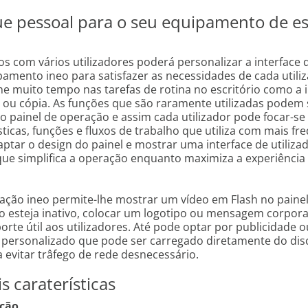
e pessoal para o seu equipamento de esc
os com vários utilizadores poderá personalizar a interface d
amento ineo para satisfazer as necessidades de cada utiliz
he muito tempo nas tarefas de rotina no escritório como a
o ou cópia. As funções que são raramente utilizadas podem 
 painel de operação e assim cada utilizador pode focar-se
sticas, funções e fluxos de trabalho que utiliza com mais fre
ptar o design do painel e mostrar uma interface de utiliza
ue simplifica a operação enquanto maximiza a experiência
zação ineo permite-lhe mostrar um vídeo em Flash no paine
 esteja inativo, colocar um logotipo ou mensagem corpora
orte útil aos utilizadores. Até pode optar por publicidade 
 personalizado que pode ser carregado diretamente do disc
 evitar trâfego de rede desnecessário.
is caraterísticas
ação