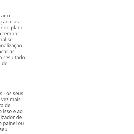
tar o
ação e as
ndo plano -
o tempo.
nal se
onalização
car as
 o resultado
o de
 - os seus
 vez mais
ta de
 isso e ao
lizador de
o painel ou
seu.