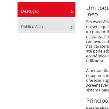
Um toqu
Descrição
ineo
Em escritóri
do seu equip
Público Alvo
irá poupar-l
digitalizaçã
removidas do
nas caraterí
até pode ada
económica q
utilizador.
A personali
equipamento
oferecer sup
screensaver
sistema para
Principa
Personaliz