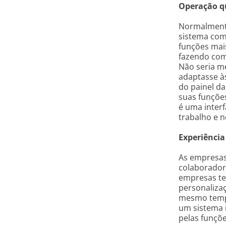
Operação q
Normalmente
sistema como
funções mai
fazendo com
Não seria me
adaptasse às
do painel d
suas funções
é uma interf
trabalho e n
Experiência
As empresas
colaboradore
empresas te
personaliza
mesmo tempo
um sistema i
pelas funçõe