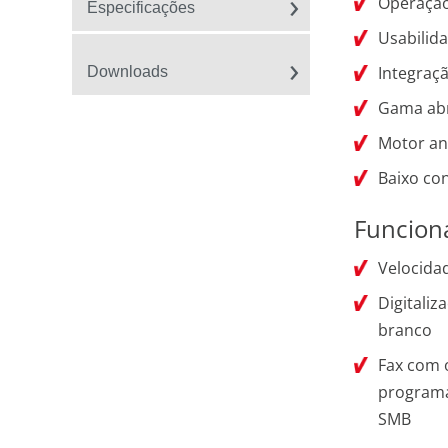
Operação
Especificações
Usabilid
Integraç
Downloads
Gama abr
Motor ant
Baixo co
Funcion
Velocida
Digitaliz
branco
Fax com o
programad
SMB