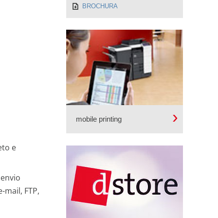
BROCHURA
mobile printing
eto e
 envio
-mail, FTP,