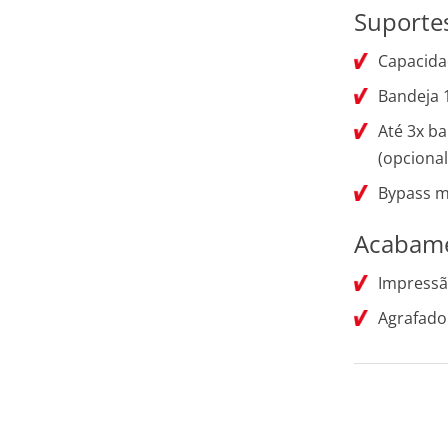
Suporte
Capacidad
Bandeja 
Até 3x b
(opcional
Bypass m
Acabam
Impressã
Agrafador