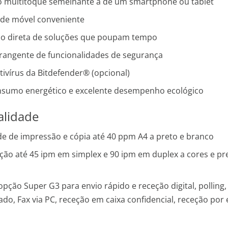
 multitoque semelhante à de um smartphone ou tablet
ade móvel conveniente
ão direta de soluções que poupam tempo
angente de funcionalidades de segurança
ivírus da Bitdefender® (opcional)
nsumo energético e excelente desempenho ecológico
alidade
de de impressão e cópia até 40 ppm A4 a preto e branco
ação até 45 ipm em simplex e 90 ipm em duplex a cores e pr
pção Super G3 para envio rápido e receção digital, polling,
o, Fax via PC, receção em caixa confidencial, receção por e