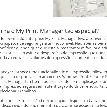
rna o My Print Manager tão especial?
 follow-me do Enterprise My Print Manager leva a conveniên
 os aspetos de segurança a um novo nível. Não apenas perm
nfidencial onde quer que esteja, mas também facilita a ot
ressoras e, ao evitar o desperdício da impressão que nunca
ajuda a reduzir os volumes de impressão e aumenta a reduç
Manager fornece uma funcionalidade de impressão follow-
que está disponível em ambientes Windows Print Server e 
 Print Manager também pode ser usado como aplicação stan
a impressão segura sem autenticação do driver e suporta I
lecionar Trabalhos.
 trabalhos de impressão bem arranjada dispensa a Caixa (m
o disco rígido do equipamento) para as impressões não lev