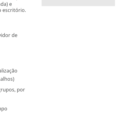
da) e
escritório.
idor de
alização
balhos)
grupos, por
mpo