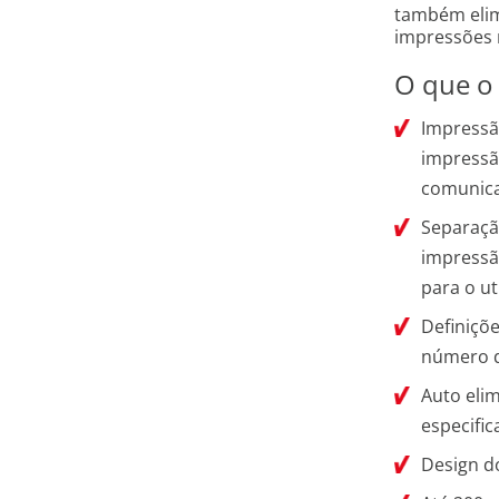
também elim
impressões n
O que o 
Impressã
impressã
comunic
Separaçã
impressã
para o ut
Definiçõe
número d
Auto eli
especifi
Design do