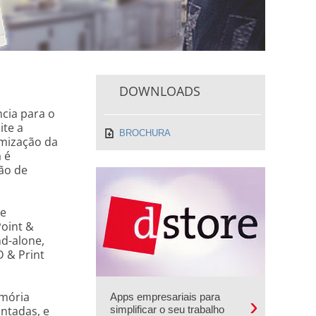
DOWNLOADS
cia para o
ite a
BROCHURA
imização da
 é
ão de
me
Point &
d-alone,
D & Print
emória
Apps empresariais para
antadas, e
simplificar o seu trabalho