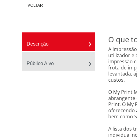
VOLTAR
O que to
Descrição
A impressão
utilizador e
impressão co
Público Alvo
frota de imp
levantada, 
custos.
O My Print 
abrangente 
Print. O My
oferecendo 
bem como Se
A lista dos
individual n